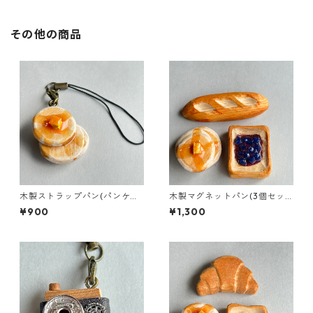
その他の商品
木製ストラップパン(パンケー
木製マグネットパン(3個セッ
キ)
ト)e
¥900
¥1,300