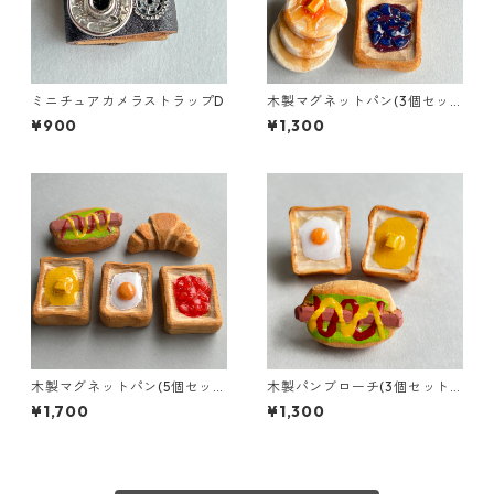
ミニチュアカメラストラップD
木製マグネットパン(3個セッ
ト)a
¥900
¥1,300
木製マグネットパン(5個セッ
木製パンブローチ(3個セット)
ト)E
E
¥1,700
¥1,300